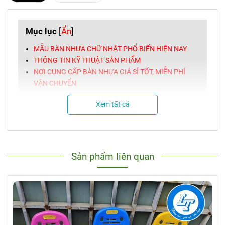
Mục lục
[
Ẩn
]
MẪU BÀN NHỰA CHỮ NHẬT PHỔ BIẾN HIỆN NAY
THÔNG TIN KỸ THUẬT SẢN PHẨM
NƠI CUNG CẤP BÀN NHỰA GIÁ SỈ TỐT, MIỄN PHÍ
VẬN CHUYỂN
Xem tất cả
Sản phẩm liên quan
NHẤN
ĐÂY
để xem thêm