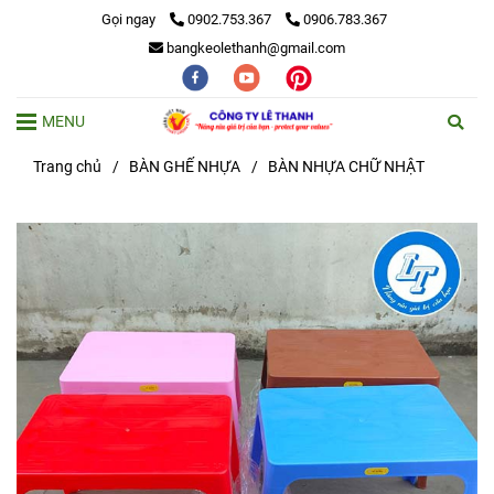
Gọi ngay
0902.753.367
0906.783.367
bangkeolethanh@gmail.com
MENU
Trang chủ
/
BÀN GHẾ NHỰA
/
BÀN NHỰA CHỮ NHẬT