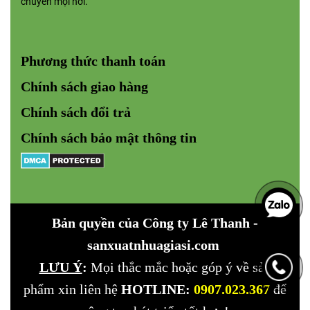
chuyển mọi nơi.
Phương thức thanh toán
Chính sách giao hàng
Chính sách đổi trả
Chính sách bảo mật
thông tin
Bản quyền của Công ty
Lê Thanh -
sanxuatnhuagiasi.com
LƯU Ý
:
Mọi thắc mắc hoặc góp ý về sản
phẩm xin liên hệ
HOTLINE:
0907.023.367
để