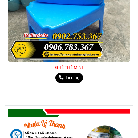
dương, nâu, hồng, đỏ,… mang đến cho
khách hàng nhiều lựa chọn phù hợp với
sở thích.
GHẾ THẺ MINI
Liên hệ