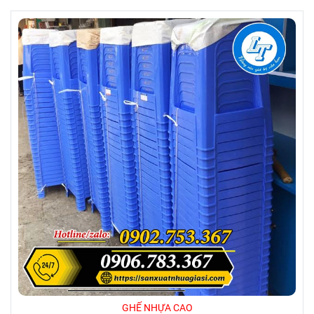
BIẾN HIỆN NAY
Khi đầu tư kinh doanh quán ăn, quán
nhậu, quán nước,… người chủ đầu tư
phải tốn không ít chi phí cho việc mua
sắm bàn ghế. Vì thế, với những quán bình
dân thì việc lựa chọn bàn ghế nhựa là
quyết định sáng suốt. Không chỉ giúp tiết
kiệm chi phí, bàn nhựa còn đa dạng mẫu
mã, màu sắc mang lại tính thẩm mỹ cao
cho không gian.
GHẾ NHỰA CAO