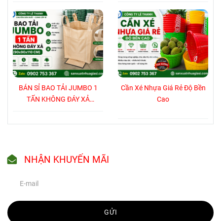
Địa chỉ:
D15/26/1A, Võ Văn Vân, ấp 4B, xã
Vĩnh Lộc B, huyện Bình Chánh, tp.HCM
Hotline/zalo:
0902 753 367 - 0906 783 367
Email:
sanxuatnhuagiasi@gmail.com
Website:
https://sanxuatnhuagiasi.com
BÁN SỈ BAO TẢI JUMBO 1
Cần Xé Nhựa Giá Rẻ Độ Bền
TẤN KHÔNG ĐÁY XẢ
Cao
(90x90x110 CM)
NHẬN KHUYẾN MÃI
GỬI