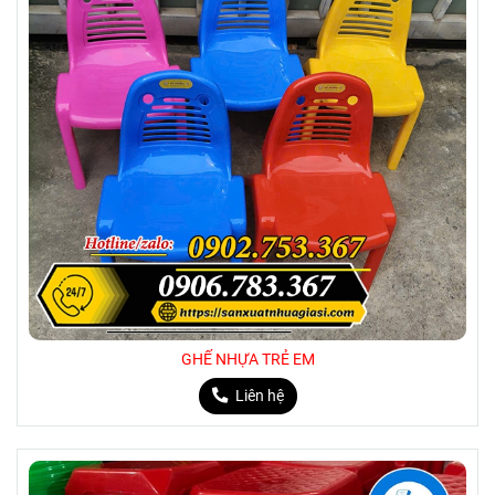
các
VIDEO
khác!
GHẾ NHỰA TRẺ EM
Liên hệ