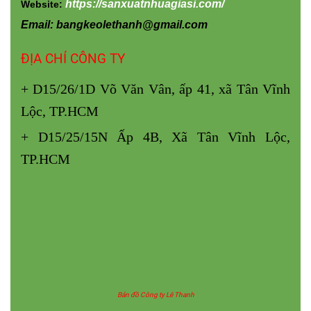
https://sanxuatnhuagiasi.com/
Website:
Email: bangkeolethanh@gmail.com
ĐỊA CHỈ CÔNG TY
+ D15/26/1D Võ Văn Vân, ấp 41, xã Tân Vĩnh
Lộc, TP.HCM
+ D15/25/15N Ấp 4B, Xã Tân Vĩnh Lộc,
TP.HCM
Bản đồ Công ty Lê Thanh