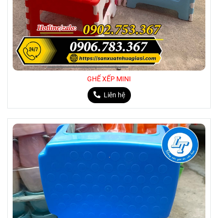
Sản phẩm được sản xuất từ chất liệu nhựa
PP, là chất liệu nhựa cao cấp có độ bền
cao, chịu nhiệt, chịu lực tốt, ít giòn gãy.
GHẾ XẾP MINI
Hơn nữa, chất liệu nhựa chống thấm
Liên hệ
nước nên rất tiện lợi khi chùi rửa, vệ sinh.
Một ưu điểm khác của bàn nhựa chính là
trọng lượng nhẹ, linh hoạt khi sử dụng, dễ
bưng bê di chuyển. Khi không sử dụng,
bàn nhựa có thể xếp gọn, chồng lên nhau
giúp tiết kiệm không gian. Bàn nhựa có
nhiều màu, bao gồm xanh lá, xanh