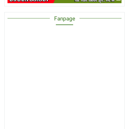
Fanpage
Các mẫu bàn nhựa mà Lê Thanh cung
cấp là hàng loại 1, chất lượng tốt, được
sản xuất bởi thương hiệu uy tín. Khách
hàng có thể lên đơn không giới hạn số
lượng và yên tâm khi đặt hàng bởi chúng
tôi áp dụng chính sách đổi trả cho hàng
lỗi, hàng kém chất lượng, nứt vỡ trong
quá trình vận chuyển.
Bên cạnh đó, Lê Thanh còn là địa chỉ bán