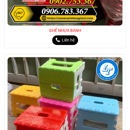
Cam,….
Đóng gói: kiện 5 cái
GHẾ NHỰA BÀNH
Liên hệ