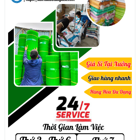
So với các loại bàn gỗ, bàn inox thì bàn
nhựa có giá thành rẻ, phù hợp với đại đa
số khách hàng. Hơn nữa, khách hàng có
thể tìm đến những nhà phân phối tận
xưởng như Lê Thanh để mua
bàn nhựa
giá sỉ tốt, miễn phí vận chuyển
nhằm tiết
kiệm chi phí.