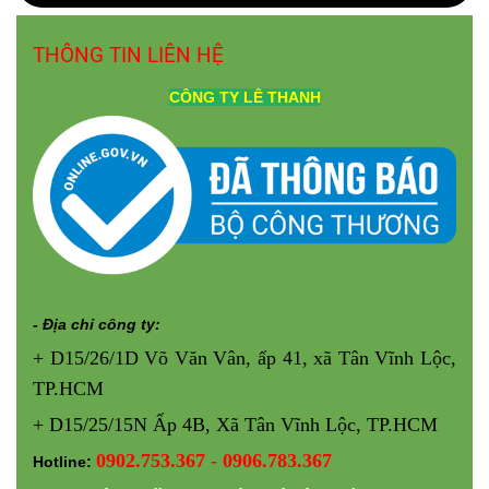
THÔNG TIN LIÊN HỆ
CÔNG TY
LÊ THANH
- Địa chỉ công ty:
+ D15/26/1D Võ Văn Vân, ấp 41, xã Tân Vĩnh Lộc,
TP.HCM
+ D15/25/15N Ấp 4B, Xã Tân Vĩnh Lộc, TP.HCM
0902.753.367 - 0906.783.367
Hotline: