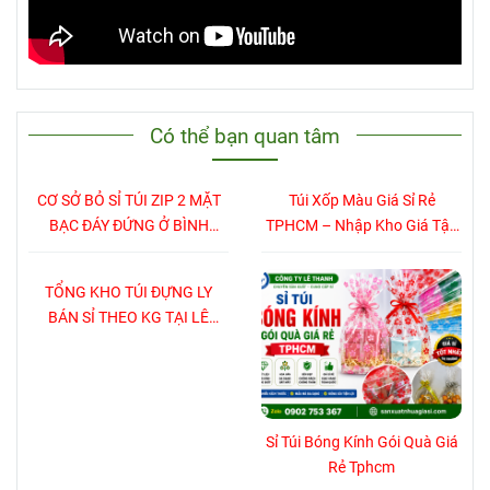
Có thể bạn quan tâm
Với mong muốn mang đến cho khách
CƠ SỞ BỎ SỈ TÚI ZIP 2 MẶT
Túi Xốp Màu Giá Sỉ Rẻ
hàng những trải nghiệm hài lòng nhất khi
BẠC ĐÁY ĐỨNG Ở BÌNH
TPHCM – Nhập Kho Giá Tận
hợp tác, Lê Thanh bán
bàn nhựa giá sỉ
DƯƠNG HCM
Xưởng
tốt, miễn phí vận chuyển.
Mọi thắc mắc
TỔNG KHO TÚI ĐỰNG LY
BÁN SỈ THEO KG TẠI LÊ
về sản phẩm và bảng giá, quý khách hay
THANH
gọi ngay với chúng tôi để được tư vấn và
hỗ trợ.
Mọi chi tiết xin vui lòng liên hệ:
Sỉ Túi Bóng Kính Gói Quà Giá
Rẻ Tphcm
Công ty TNHH SX TM XNK Lê Thanh