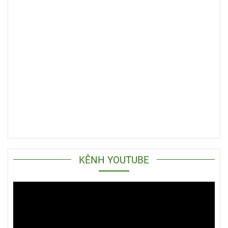
bàn nhựa giá sỉ tốt, miễn phí vận
chuyển
trong nội thành TPHCM cho
khách hàng. Khi trở thành khách hàng
thân thiết với chúng tôi, quý khách còn
nhận được rất nhiều quyền lợi hấp dẫn,
hậu mãi chu đáo.
KÊNH YOUTUBE