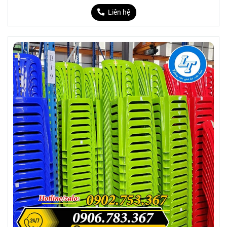
Liên hệ
Hiện nay trên thị trường có nhiều mẫu mã
bàn nhựa phổ biến như Bàn nhựa hình
chữ nhật, bàn nhựa hình vuông, bàn nhựa
đan mây, bàn nhựa tròn….Tuy nhiên