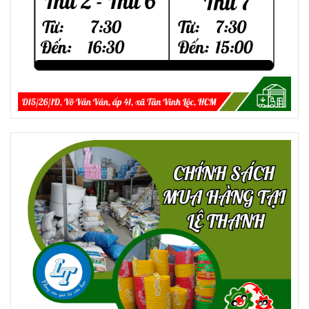
NƠI CUNG CẤP BÀN NHỰA GIÁ SỈ
TỐT, MIỄN PHÍ VẬN CHUYỂN
Nếu khách hàng đang có kế hoạch kinh
doanh dịch vụ ăn uống hoặc là đại lý