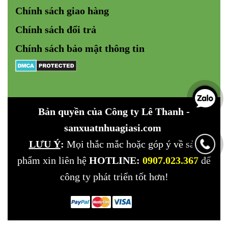
Chính sách giao hàng
Chính sách đổi trả
Chính sách bảo mật
thông tin
Bản quyền của Công ty
Lê Thanh -
sanxuatnhuagiasi.com
LƯU Ý
:
Mọi thắc mắc hoặc góp ý về sản
phẩm xin liên hệ
HOTLINE:
0907.023.367
để
công ty phát triển tốt hơn!