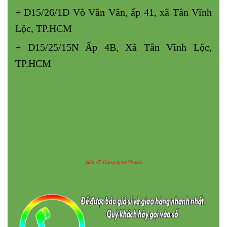
+ D15/26/1D Võ Văn Vân, ấp 41, xã Tân Vĩnh
Lộc, TP.HCM
+ D15/25/15N Ấp 4B, Xã Tân Vĩnh Lộc,
TP.HCM
Bản đồ Công ty Lê Thanh