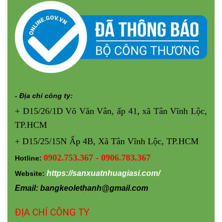
- Địa chỉ công ty:
+ D15/26/1D Võ Văn Vân, ấp 41, xã Tân Vĩnh Lộc,
TP.HCM
+ D15/25/15N Ấp 4B, Xã Tân Vĩnh Lộc, TP.HCM
0902.753.367 - 0906.783.367
Hotline:
https://sanxuatnhuagiasi.com/
Website:
Email: bangkeolethanh@gmail.com
ĐỊA CHỈ CÔNG TY