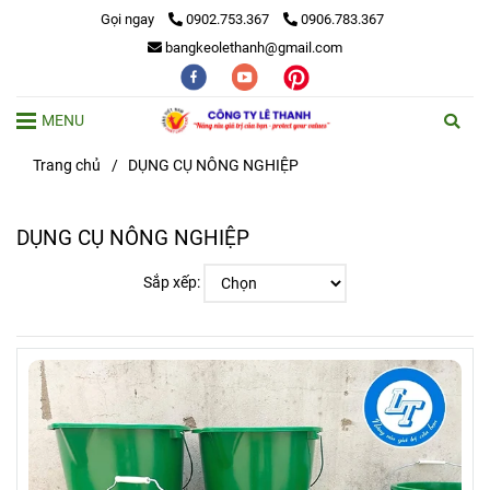
Gọi ngay
0902.753.367
0906.783.367
bangkeolethanh@gmail.com
MENU
Trang chủ
/
DỤNG CỤ NÔNG NGHIỆP
DỤNG CỤ NÔNG NGHIỆP
Sắp xếp: