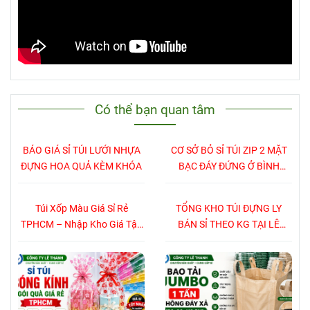
Có thể bạn quan tâm
BÁO GIÁ SỈ TÚI LƯỚI NHỰA
CƠ SỞ BỎ SỈ TÚI ZIP 2 MẶT
ĐỰNG HOA QUẢ KÈM KHÓA
BẠC ĐÁY ĐỨNG Ở BÌNH
DƯƠNG HCM
Túi Xốp Màu Giá Sỉ Rẻ
TỔNG KHO TÚI ĐỰNG LY
TPHCM – Nhập Kho Giá Tận
BÁN SỈ THEO KG TẠI LÊ
Xưởng
THANH