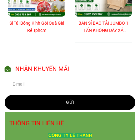
Sỉ Túi Bóng Kính Gói Quà Giá
BÁN SỈ BAO TẢI JUMBO 1
Rẻ Tphcm
TẤN KHÔNG ĐÁY XẢ
(90x90x110 CM)
NHẬN KHUYẾN MÃI
GỬI
THÔNG TIN LIÊN HỆ
CÔNG TY
LÊ THANH