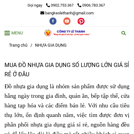
Gọi ngay
0902.753.367
0906.783.367
bangkeolethanh@gmail.com
MENU
Trang chủ
/
NHỰA GIA DỤNG
MUA ĐỒ NHỰA GIA DỤNG SỐ LƯỢNG LỚN GIÁ SỈ
RẺ Ở ĐÂU
Đồ nhựa gia dụng là nhóm sản phẩm được sử dụng
hằng ngày trong gia đình, quán ăn, bếp tập thể, cửa
hàng tạp hóa và các điểm bán lẻ. Với nhu cầu tiêu
thụ lớn, ổn định quanh năm, việc tìm được đơn vị
phân phối nhựa gia dụng giá sỉ rẻ, nguồn hàng đều
và dễ lấy lâu dài là điều mà rất nhiều khách sỉ quan