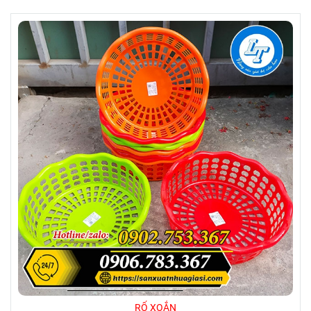
RỔ XOẮN