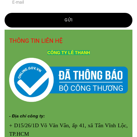
GỬI
THÔNG TIN LIÊN HỆ
CÔNG TY
LÊ THANH
Ngoài ra, chúng tôi hỗ trợ giao hàng toàn
TP.HCM và gửi chành xe đi các tỉnh như
Long An, Tiền Giang, Cần Thơ, Bình
- Địa chỉ công ty:
Dương, Đồng Nai... Bạn chỉ cần gửi địa
+ D15/26/1D Võ Văn Vân, ấp 41, xã Tân Vĩnh Lộc,
chỉ – xưởng sẽ lo phần còn lại.
TP.HCM