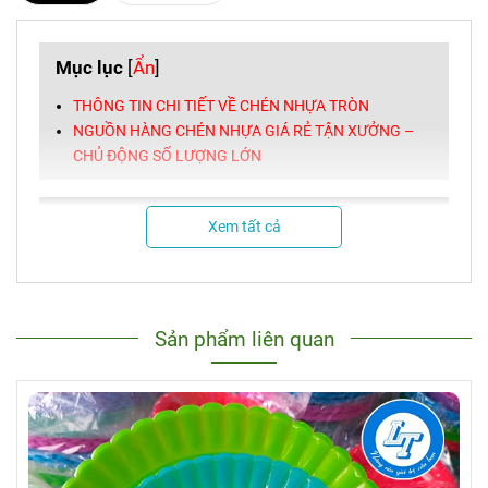
Mục lục
[
Ẩn
]
THÔNG TIN CHI TIẾT VỀ CHÉN NHỰA TRÒN
NGUỒN HÀNG CHÉN NHỰA GIÁ RẺ TẬN XƯỞNG –
CHỦ ĐỘNG SỐ LƯỢNG LỚN
Xem tất cả
Sản phẩm liên quan
NHẤN
ĐÂY
để xem thêm
các
VIDEO
khác!