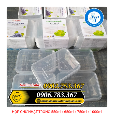
các bếp công nghiệp.
Ngoài loại màu trơn phổ biến thì chén
nhựa còn mẫu yêu thích khác là họa tiết
chén in hoa: In viền hoa văn rực rỡ, có
mẫu hoa hồng, mẫu hoa cúc, phối xanh
lam hoặc đỏ nổi bật. Các họa tiết đều
được ép in kỹ, bền màu, không bong tróc
trong quá trình sử dụng, giúp bàn ăn thêm
phần sinh động và bắt mắt.
Chén được chia thành 2 size thông dụng:
+ Loại to: dùng để ăn cơm, chan canh,
đựng thức ăn (đường kính khoảng 11–
HỘP CHỮ NHẬT TRONG 550ml / 650ml / 750ml / 1000ml