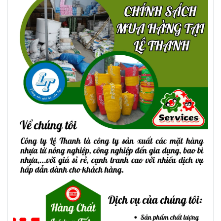
Chén cơm, chén canh
Trong các quán cơm, quán ăn, bếp công
nghiệp hay khu chế biến suất ăn – những
vật dụng như chén nhựa trơn luôn là món
hàng cần thiết, tiêu hao thường xuyên.
Ưu điểm là giá rẻ, gọn nhẹ, không lo bể
vỡ, dễ vệ sinh, dễ thay thế. Cũng vì vậy
mà dòng chén nhựa trơn luôn nằm trong
nhóm sản phẩm được đặt hàng số lượng
lớn tại các mối sỉ TP.HCM.