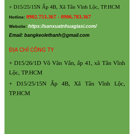
+ D15/25/15N Ấp 4B, Xã Tân Vĩnh Lộc, TP.HCM
Liên Hệ Mua Sỉ Chén Nhựa Tròn Ngay
0902.753.367 - 0906.783.367
Hotline:
Hôm Nay
https://sanxuatnhuagiasi.com/
Website:
Bạn cần nguồn hàng chén nhựa tròn giá
Email: bangkeolethanh@gmail.com
rẻ, dễ nhập, dễ bán, mẫu mã đẹp, chất
ĐỊA CHỈ CÔNG TY
lượng ổn định? Đừng chần chừ!
+ D15/26/1D Võ Văn Vân, ấp 41, xã Tân Vĩnh
📞
Gọi ngay hotline/zalo 0902 753 367
Lộc, TP.HCM
📦 Nhận báo giá sỉ – Hình thật sản phẩm
+ D15/25/15N Ấp 4B, Xã Tân Vĩnh Lộc,
– Đặt hàng nhanh trong ngày
TP.HCM
📍 Giao hàng toàn TP.HCM và các tỉnh
miền Tây – Đông Nam Bộ
Mọi chi tiết xin vui lòng liên hệ: