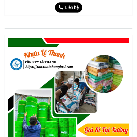
12cm)
Liên hệ
+ Loại nhỏ: dùng để đựng nước mắm,
muối tiêu chanh, nước chấm, ớt tỏi
(đường kính khoảng 8–9cm)