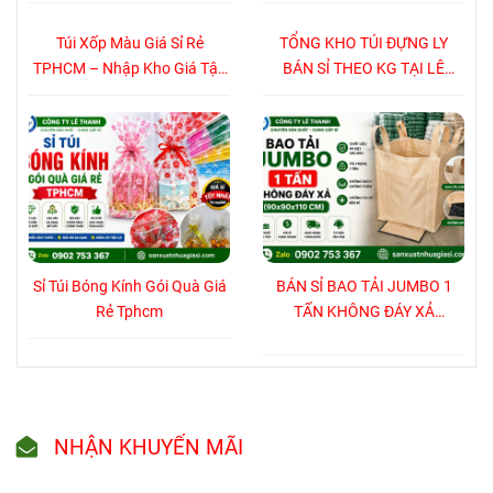
DƯƠNG HCM
Túi Xốp Màu Giá Sỉ Rẻ
TỔNG KHO TÚI ĐỰNG LY
TPHCM – Nhập Kho Giá Tận
BÁN SỈ THEO KG TẠI LÊ
Xưởng
THANH
Sỉ Túi Bóng Kính Gói Quà Giá
BÁN SỈ BAO TẢI JUMBO 1
Rẻ Tphcm
TẤN KHÔNG ĐÁY XẢ
(90x90x110 CM)
NHẬN KHUYẾN MÃI