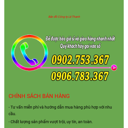
Công ty TNHH SX TM XNK Lê Thanh
Địa chỉ:
D15/26/1A, Võ Văn Vân, ấp 4B, xã
Bản đồ Công ty Lê Thanh
Vĩnh Lộc B, huyện Bình Chánh, tp.HCM
Hotline/zalo:
0902 753 367 - 0906 783 367
Email:
sanxuatnhuagiasi@gmail.com
Website:
https://sanxuatnhuagiasi.com
CHÍNH SÁCH BÁN HÀNG
- Tư vấn miễn phí và hướng dẫn mua hàng phù hợp với nhu
cầu.
- Chất lượng sản phẩm vượt trội, uy tín, an toàn.