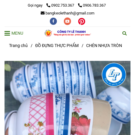
Gọi ngay
0902.753.367
0906.783.367
bangkeolethanh@gmail.com
MENU
Trang chủ
/
ĐỒ ĐỰNG THỰC PHẨM
/
CHÉN NHỰA TRÒN