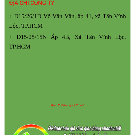
ĐỊA CHỈ CÔNG TY
+ D15/26/1D Võ Văn Vân, ấp 41, xã Tân Vĩnh
Lộc, TP.HCM
+ D15/25/15N Ấp 4B, Xã Tân Vĩnh Lộc,
TP.HCM
Bản đồ Công ty Lê Thanh