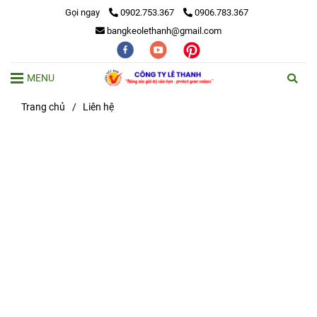
Gọi ngay
0902.753.367
0906.783.367
bangkeolethanh@gmail.com
MENU
Trang chủ
/
Liên hệ