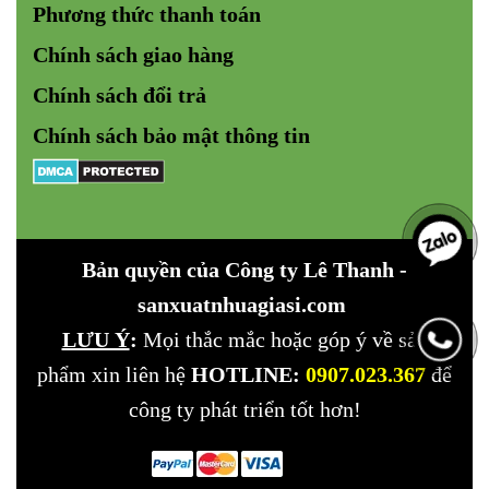
Phương thức thanh toán
Chính sách giao hàng
Chính sách đổi trả
Chính sách bảo mật
thông tin
Bản quyền của Công ty
Lê Thanh -
sanxuatnhuagiasi.com
LƯU Ý
:
Mọi thắc mắc hoặc góp ý về sản
phẩm xin liên hệ
HOTLINE:
0907.023.367
để
công ty phát triển tốt hơn!