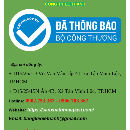
CÔNG TY
LÊ THANH
- Địa chỉ công ty:
+ D15/26/1D Võ Văn Vân, ấp 41, xã Tân Vĩnh Lộc,
TP.HCM
+ D15/25/15N Ấp 4B, Xã Tân Vĩnh Lộc, TP.HCM
0902.753.367 - 0906.783.367
Hotline:
https://sanxuatnhuagiasi.com/
Website:
Email: bangkeolethanh@gmail.com