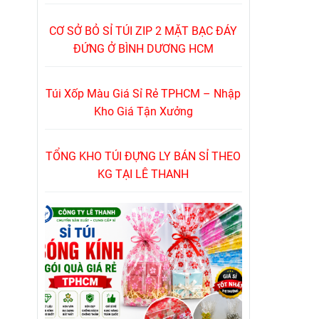
CƠ SỞ BỎ SỈ TÚI ZIP 2 MẶT BẠC ĐÁY
ĐỨNG Ở BÌNH DƯƠNG HCM
Túi Xốp Màu Giá Sỉ Rẻ TPHCM – Nhập
Kho Giá Tận Xưởng
TỔNG KHO TÚI ĐỰNG LY BÁN SỈ THEO
KG TẠI LÊ THANH
Chi ti
Chất l
Loại l
Kích 