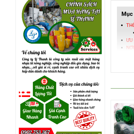
Mục 
THÔ
ƯU 
NƠI