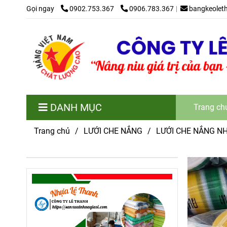
Gọi ngay
0902.753.367
0906.783.367
bangkeolet
DANH MỤC
Trang ch
Trang chủ
/
LƯỚI CHE NẮNG
/
LƯỚI CHE NẮNG N