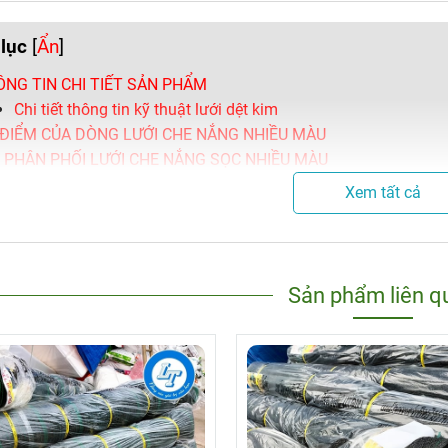
lục
[
Ẩn
]
NG TIN CHI TIẾT SẢN PHẨM
Chi tiết thông tin kỹ thuật lưới dệt kim
ĐIỂM CỦA DÒNG LƯỚI CHE NẮNG NHIỀU MÀU
 PHÂN PHỐI LƯỚI CHE NẮNG SỌC NHIỀU MÀU
Xem tất cả
Sản phẩm liên q