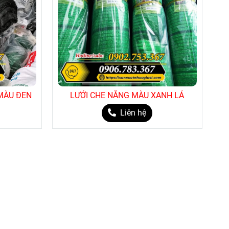
hêm các
VIDEO
khác!
 MÀU ĐEN
LƯỚI CHE NẮNG MÀU XANH LÁ
Liên hệ