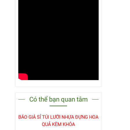
và từ 
chịu n
Nhờ m
để cho
Có thể bạn quan tâm
BÁO GIÁ SỈ TÚI LƯỚI NHỰA ĐỰNG HOA
QUẢ KÈM KHÓA