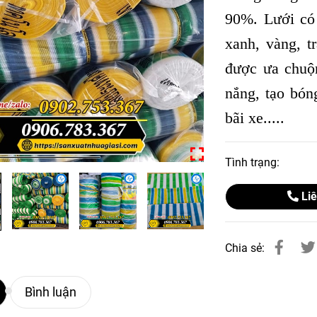
90%. Lưới có
xanh, vàng, t
được ưa chuộn
nắng, tạo bón
bãi xe.....
Tình trạng:
Liê
Chia sẻ:
Bình luận