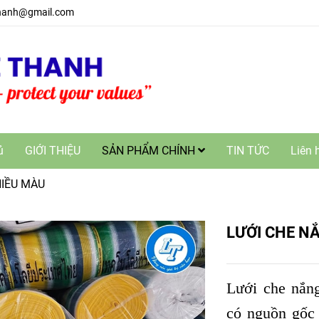
hanh@gmail.com
ủ
GIỚI THIỆU
SẢN PHẨM CHÍNH
TIN TỨC
Liên 
HIỀU MÀU
LƯỚI CHE N
Lưới che nắng
có nguồn gốc 