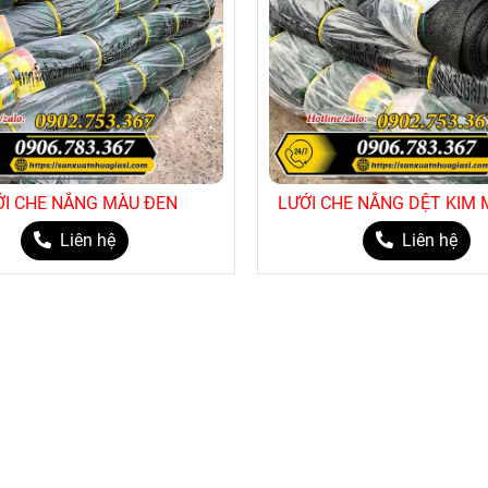
NHẤN
ĐÂY
để xem t
ỚI CHE NẮNG MÀU ĐEN
LƯỚI CHE NẮNG DỆT KIM
Liên hệ
Liên hệ