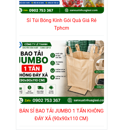
Khối l
Sỉ Túi Bóng Kính Gói Quà Giá Rẻ
Độ ch
Tphcm
Màu sắ
Độ bề
Quy c
(Kích
vui l
BÁN SỈ BAO TẢI JUMBO 1 TẤN KHÔNG
ĐÁY XẢ (90x90x110 CM)
ƯU Đ