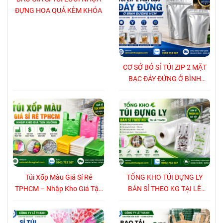
ĐỰNG HOA QUẢ KÈM KHÓA
CƠ SỞ BỎ SỈ TÚI ZIP 2 MẶT
BẠC ĐÁY ĐỨNG Ở BÌNH
DƯƠNG HCM
Túi Xốp Màu Giá Sỉ Rẻ
TỔNG KHO TÚI ĐỰNG LY
TPHCM – Nhập Kho Giá Tận
BÁN SỈ THEO KG TẠI LÊ
Xưởng
THANH