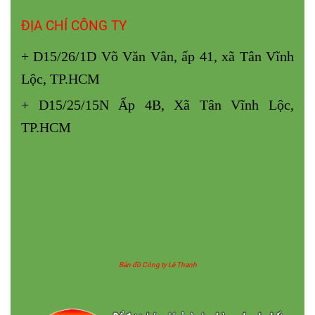
ĐỊA CHỈ CÔNG TY
+ D15/26/1D Võ Văn Vân, ấp 41, xã Tân Vĩnh
Lộc, TP.HCM
+ D15/25/15N Ấp 4B, Xã Tân Vĩnh Lộc,
TP.HCM
Bản đồ Công ty Lê Thanh