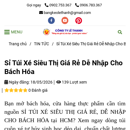
Gọi ngay
0902.753.367
0906.783.367
bangkeolethanh@gmail.com
MENU
Trang chủ
/
TIN TỨC
/
Sỉ Túi Xé Siêu Thị Giá Rẻ Dễ Nhập Cho B
Sỉ Túi Xé Siêu Thị Giá Rẻ Dễ Nhập Cho
Bách Hóa
Ngày đăng:
18/05/2026
139 Lượt xem
0 Đánh giá
Bạn mở bách hóa, cửa hàng thực phẩm cần tìm
nguồn SỈ TÚI XÉ SIÊU THỊ GIÁ RẺ, DỄ NHẬP
CHO BÁCH HÓA tại HCM? Xem ngay dòng túi
cuộn xé tự hủy sinh học dẻo dai, chuẩn chất lượng