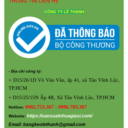
THÔNG TIN LIÊN HỆ
CÔNG TY
LÊ THANH
- Địa chỉ công ty:
+ D15/26/1D Võ Văn Vân, ấp 41, xã Tân Vĩnh Lộc,
TP.HCM
+ D15/25/15N Ấp 4B, Xã Tân Vĩnh Lộc, TP.HCM
0902.753.367 - 0906.783.367
Hotline:
https://sanxuatnhuagiasi.com/
Website:
Email: bangkeolethanh@gmail.com