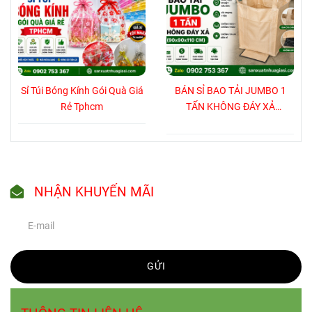
Sỉ Túi Bóng Kính Gói Quà Giá
BÁN SỈ BAO TẢI JUMBO 1
Rẻ Tphcm
TẤN KHÔNG ĐÁY XẢ
(90x90x110 CM)
NHẬN KHUYẾN MÃI
GỬI