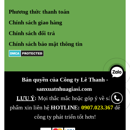
Phương thức thanh toán
Chính sách giao hàng
Chính sách đổi trả
Chính sách bảo mật
thông tin
Bản quyền của Công ty
Lê Thanh -
sanxuatnhuagiasi.com
LƯU Ý
:
Mọi thắc mắc hoặc góp ý về sản
phẩm xin liên hệ
HOTLINE:
0907.023.367
để
công ty phát triển tốt hơn!